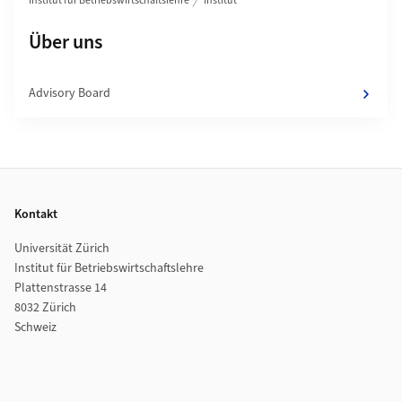
Institut für Betriebswirtschaftslehre
Institut
Unterseiten von
Über uns
Advisory Board
Footer
Kontakt
Universität Zürich
Institut für Betriebswirtschaftslehre
Plattenstrasse 14
8032 Zürich
Schweiz